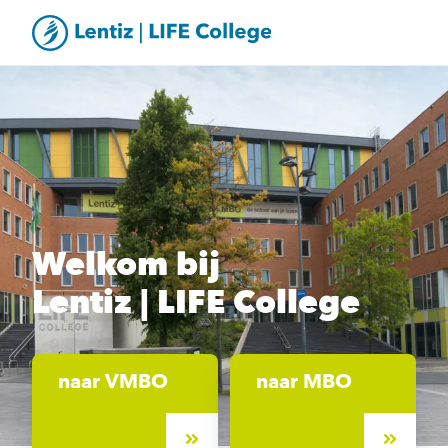
Welkom bij
Lentiz | LIFE College
naar VMBO
naar MBO
Direct na