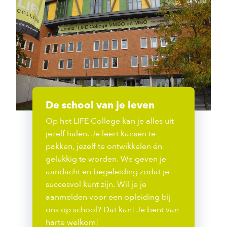
De school van je leven
Op het LIFE College kan je alles uit
jezelf halen. Je leert kansen te
pakken, jezelf te ontwikkelen én
gelukkig te worden. We geven je
aandacht en begeleiding zodat je
succesvol kunt zijn. Wil je je
aanmelden voor een opleiding bij
ons op school? Dat kan! Je bent van
harte welkom!