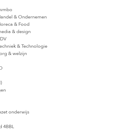
r vmbo
andel & Ondernemen
oreca & Food
edia & design
SDV
chniek & Technologie
rg & welzijn
PO
)
gen
zet onderwijs
nd 4BBL