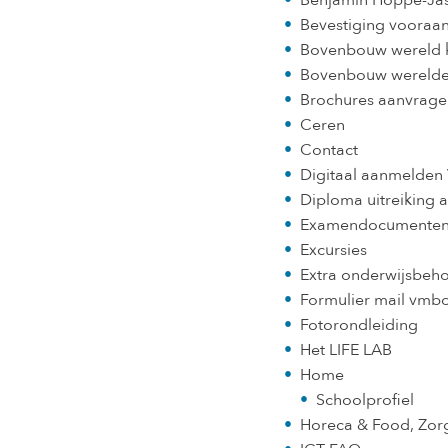
Benjamin Hoppe-Jas
Bevestiging vooraa
Bovenbouw wereld 
Bovenbouw wereld
Brochures aanvrage
Ceren
Contact
Digitaal aanmelden
Diploma uitreiking a
Examendocumente
Excursies
Extra onderwijsbeh
Formulier mail vmb
Fotorondleiding
Het LIFE LAB
Home
Schoolprofiel
Horeca & Food, Zorg