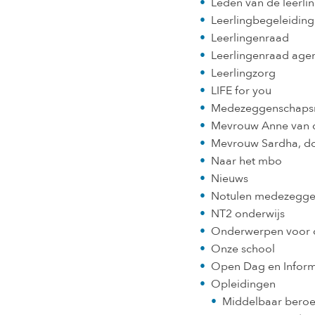
Leden van de leerli
Leerlingbegeleiding
Leerlingenraad
Leerlingenraad agen
Leerlingzorg
LIFE for you
Medezeggenschaps
Mevrouw Anne van d
Mevrouw Sardha, do
Naar het mbo
Nieuws
Notulen medezegge
NT2 onderwijs
Onderwerpen voor d
Onze school
Open Dag en Infor
Opleidingen
Middelbaar beroe