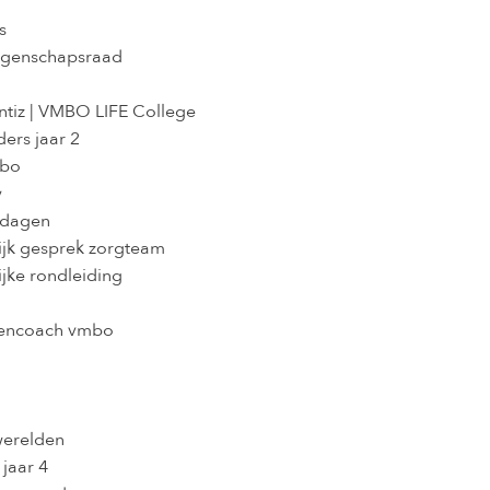
s
genschapsraad
ntiz | VMBO LIFE College
ers jaar 2
mbo
y
pdagen
lijk gesprek zorgteam
ijke rondleiding
erencoach vmbo
erelden
jaar 4