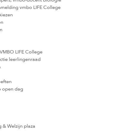
pers, vmbo-docent biologie
nmelding vmbo LIFE College
kiezen
en
n
 VMBO LIFE College
ctie leerlingenraad
n
oeften
o open dag
 & Welzijn plaza