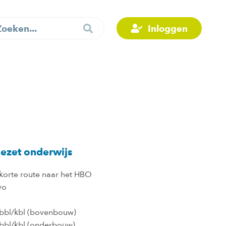
Inloggen
ezet onderwijs
korte route naar het HBO
vo
+
bbl/kbl (bovenbouw)
bl/kbl (onderbouw)