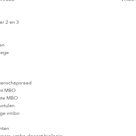
r 2 en 3
gen
llege
enschapsraad
ent MBO
ente MBO
notulen
lege vmbo
nten