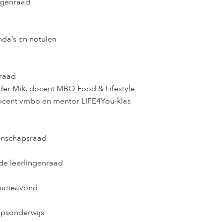
ngenraad
da’s en notulen
raad
er Mik, docent MBO Food & Lifestyle
cent vmbo en mentor LIFE4You-klas
nschapsraad
e leerlingenraad
matieavond
psonderwijs