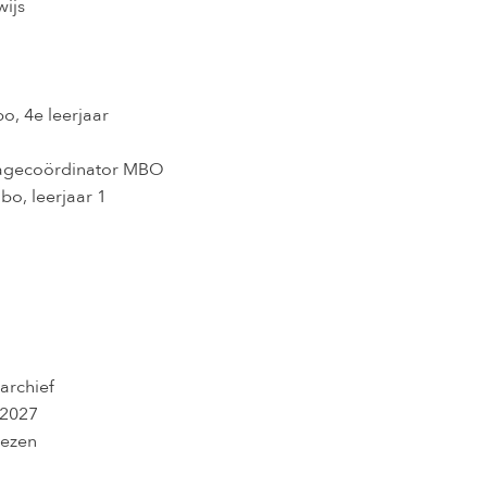
ijs
bo, 4e leerjaar
Stagecoördinator MBO
bo, leerjaar 1
archief
-2027
iezen