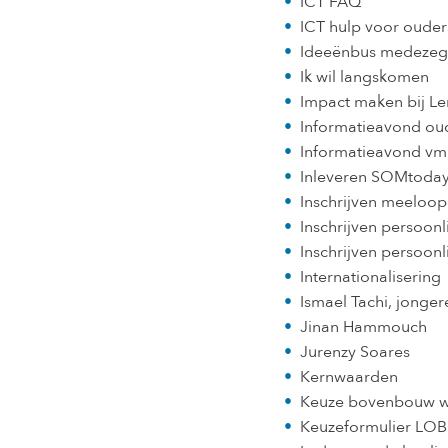
ICT FAQ
ICT hulp voor ouder
Ideeënbus medezeg
Ik wil langskomen
Impact maken bij Le
Informatieavond oud
Informatieavond v
Inleveren SOMtoda
Inschrijven meeloo
Inschrijven persoon
Inschrijven persoonl
Internationalisering
Ismael Tachi, jong
Jinan Hammouch
Jurenzy Soares
Kernwaarden
Keuze bovenbouw w
Keuzeformulier LOB 