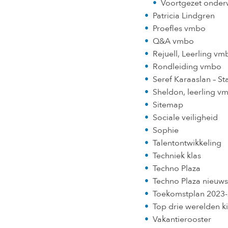
Voortgezet onderw
Patricia Lindgren
Proefles vmbo
Q&A vmbo
Rejuell, Leerling vm
Rondleiding vmbo
Seref Karaaslan – 
Sheldon, leerling vm
Sitemap
Sociale veiligheid
Sophie
Talentontwikkeling
Techniek klas
Techno Plaza
Techno Plaza nieuws
Toekomstplan 2023
Top drie werelden k
Vakantierooster