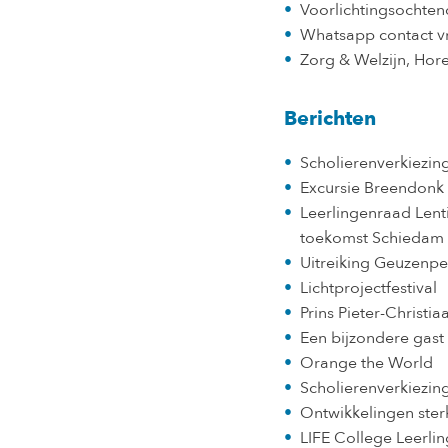
Voorlichtingsochtend
Whatsapp contact 
Zorg & Welzijn, Hor
Berichten
Scholierenverkiezin
Excursie Breendonk
Leerlingenraad Lent
toekomst Schiedam
Uitreiking Geuzenp
Lichtprojectfestival
Prins Pieter-Christi
Een bijzondere gast
Orange the World
Scholierenverkiezin
Ontwikkelingen ster
LIFE College Leerli