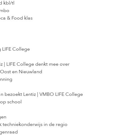
 kbl/tl
vmbo
eca & Food klas
g LIFE College
iz | LIFE College denkt mee over
 Oost en Nieuwland
enning
aan bezoekt Lentiz | VMBO LIFE College
 op school
gen
k techniekonderwijs in de regio
ngenraad