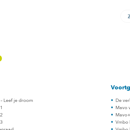
p
Voortg
 – Leef je droom
De ver
 1
Mavo 
 2
Mavo
 3
Vmbo 
enraad
Vmbo b