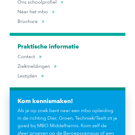
Ons schoolprofiel
Naar het mbo
Brochure
Praktische informatie
Contact
Ziekmeldingen
Lestijden
Kom kennismaken!
Als je op zoek bent naar een mbo opleiding
in de richting Dier, Groen, Techniek/Teelt zit je
goed bij MBO Middelharnis. Kom zelf de
sfeer proeven op de Beroepscampus of een