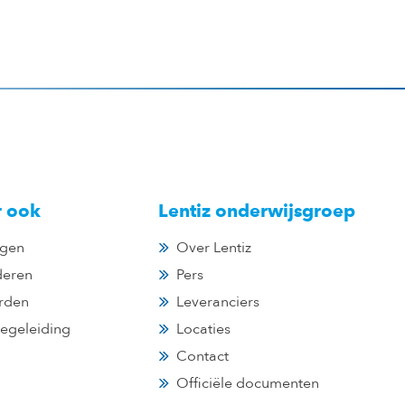
r ook
Lentiz onderwijsgroep
gen
Over Lentiz
deren
Pers
rden
Leveranciers
egeleiding
Locaties
Contact
Officiële documenten