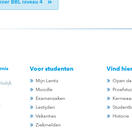
ier BBL niveau 4
Voor studenten
Vind hie
rnis
Mijn Lentiz
Open da
sdijk
Moodle
Proefstu
Examenzaken
Kernwaa
-
Lestijden
Studentb
Vakanties
Historie
Ziekmelden