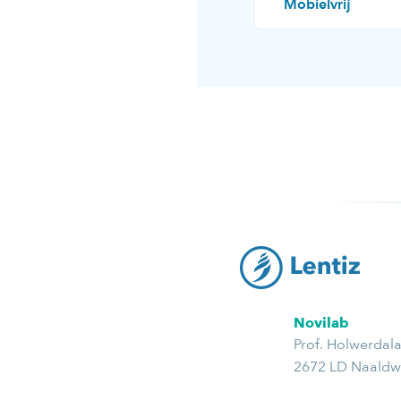
Mobielvrij
Novilab
Prof. Holwerdal
2672 LD Naaldwi