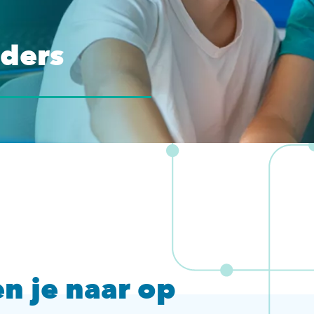
ders
n je naar op