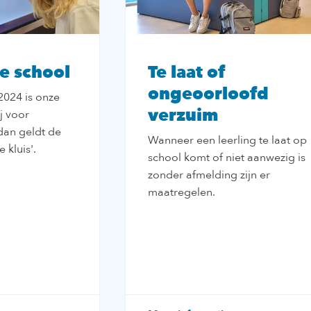
e school
Te laat of
ongeoorloofd
2024 is onze
verzuim
j voor
 dan geldt de
Wanneer een leerling te laat op
e kluis'.
school komt of niet aanwezig is
zonder afmelding zijn er
maatregelen.