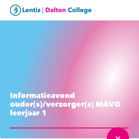
Informatieavond
ouder(s)/verzorger(s) MAVO
leerjaar 1