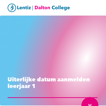
Uiterlijke datum aanmelden
leerjaar 1