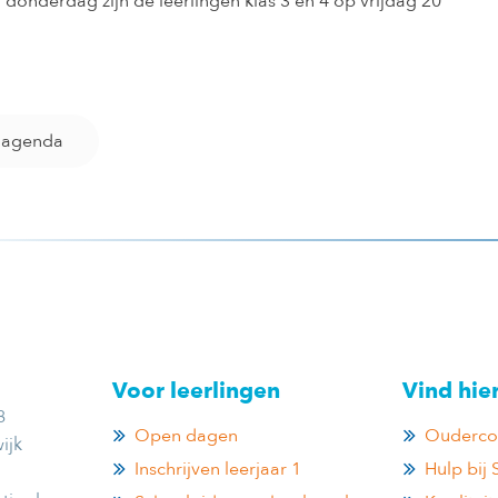
n donderdag zijn de leerlingen klas 3 en 4 op vrijdag 20
e agenda
Voor leerlingen
Vind hie
8
Open dagen
Ouderco
ijk
Inschrijven leerjaar 1
Hulp bij