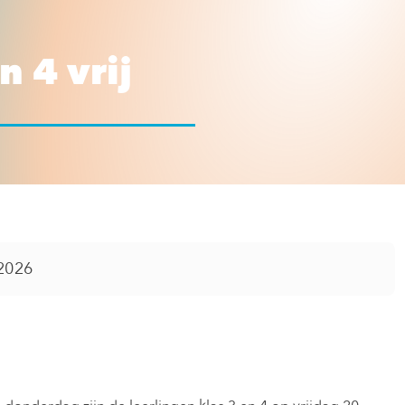
n 4 vrij
2026