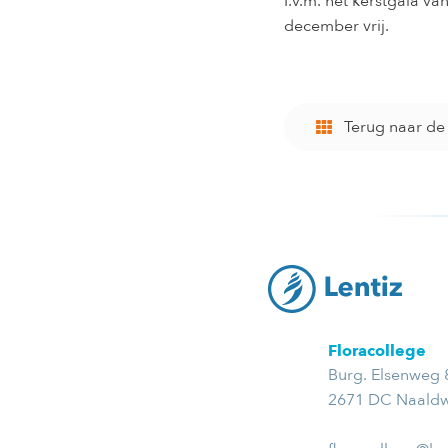
I.v.m. het kerstgala va
december vrij.
Terug naar d
Floracollege
Burg. Elsenweg 
2671 DC Naaldw