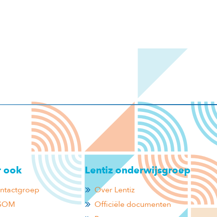
r ook
Lentiz onderwijsgroep
ntactgroep
Over Lentiz
 SOM
Officiële documenten