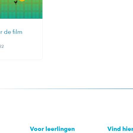
r de film
22
Voor leerlingen
Vind hie