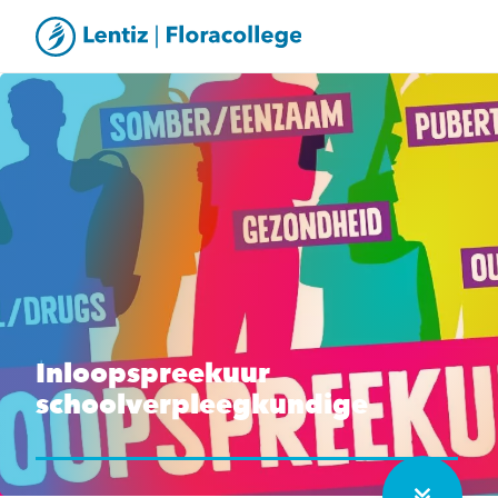
Inloopspreekuur
schoolverpleegkundige