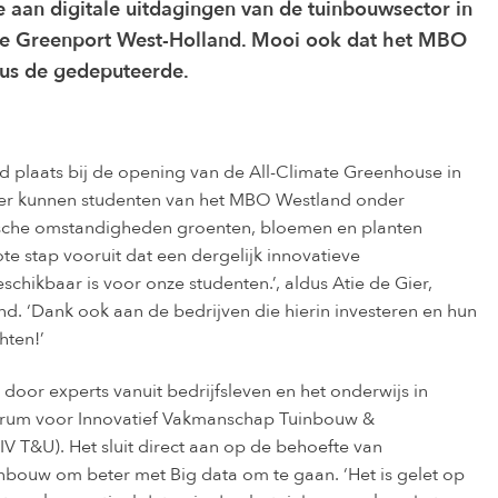
e aan digitale uitdagingen van de tuinbouwsector in
de Greenport West-Holland. Mooi ook dat het MBO
ldus de gedeputeerde.
 plaats bij de opening van de All-Climate Greenhouse in
ier kunnen studenten van het MBO Westland onder
sche omstandigheden groenten, bloemen en planten
ote stap vooruit dat een dergelijk innovatieve
hikbaar is voor onze studenten.’, aldus Atie de Gier,
d. ‘Dank ook aan de bedrijven die hierin investeren en hun
hten!’
oor experts vanuit bedrijfsleven en het onderwijs in
trum voor Innovatief Vakmanschap Tuinbouw &
V T&U). Het sluit direct aan op de behoefte van
nbouw om beter met Big data om te gaan. ‘Het is gelet op