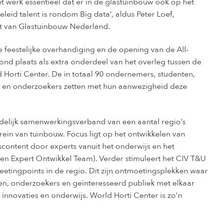
t werk essentieel dat er in de glastuinbouw ook op het
id talent is rondom Big data’, aldus Peter Loef,
st van Glastuinbouw Nederland.
 feestelijke overhandiging en de opening van de All-
nd plaats als extra onderdeel van het overleg tussen de
d Horti Center. De in totaal 90 ondernemers, studenten,
 en onderzoekers zetten met hun aanwezigheid deze
ndelijk samenwerkingsverband van een aantal regio’s
rein van tuinbouw. Focus ligt op het ontwikkelen van
content door experts vanuit het onderwijs en het
een Expert Ontwikkel Team). Verder stimuleert het CIV T&U
etingpoints in de regio. Dit zijn ontmoetingsplekken waar
n, onderzoekers en geïnteresseerd publiek met elkaar
novaties en onderwijs. World Horti Center is zo’n