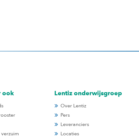
r ook
Lentiz onderwijsgroep
ds
Over Lentiz
rooster
Pers
Leveranciers
n verzuim
Locaties