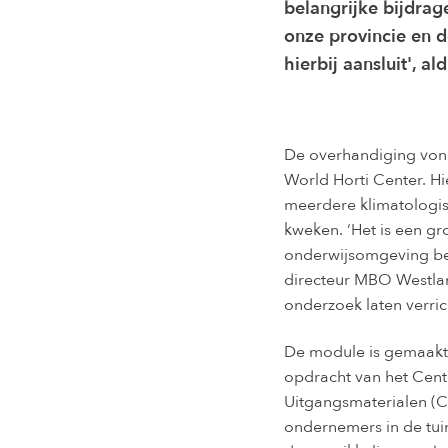
belangrijke bijdrag
onze provincie en 
hierbij aansluit', a
De overhandiging vond
World Horti Center. H
meerdere klimatologi
kweken. ‘Het is een gr
onderwijsomgeving besc
directeur MBO Westlan
onderzoek laten verric
De module is gemaakt d
opdracht van het Cen
Uitgangsmaterialen (CI
ondernemers in de tui