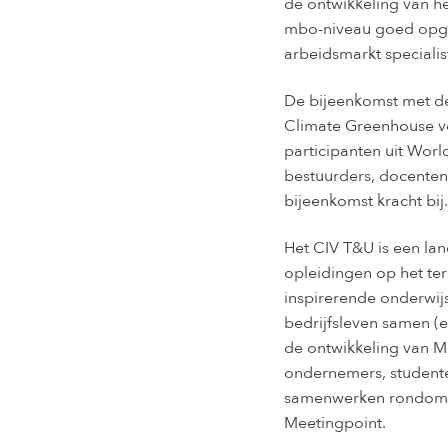
de ontwikkeling van he
mbo-niveau goed opgele
arbeidsmarkt speciali
De bijeenkomst met de
Climate Greenhouse vo
participanten uit Worl
bestuurders, docenten
bijeenkomst kracht bij.
Het CIV T&U is een la
opleidingen op het ter
inspirerende onderwijs
bedrijfsleven samen (
de ontwikkeling van Me
ondernemers, studente
samenwerken rondom in
Meetingpoint.