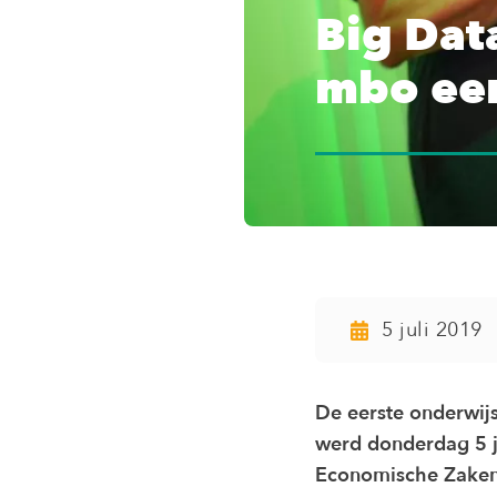
Big Dat
mbo een
5 juli 2019
De eerste onderwij
werd donderdag 5 j
Economische Zaken v