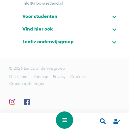
info@mbo-westland.nl
Voor studenten
Vind hier ook
Lentiz onderwijsgroep
© 2026 Lentiz onderwijsgroep
Disclaimer
Sitemap
Privacy
Cookies
Cookie instellingen
In