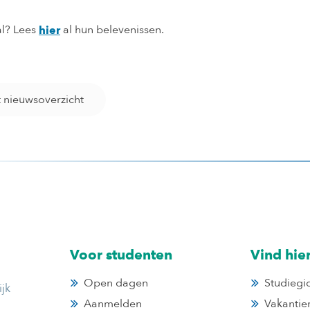
al? Lees
al hun belevenissen.
hier
t nieuwsoverzicht
Voor studenten
Vind hie
Open dagen
Studiegi
jk
Aanmelden
Vakantie