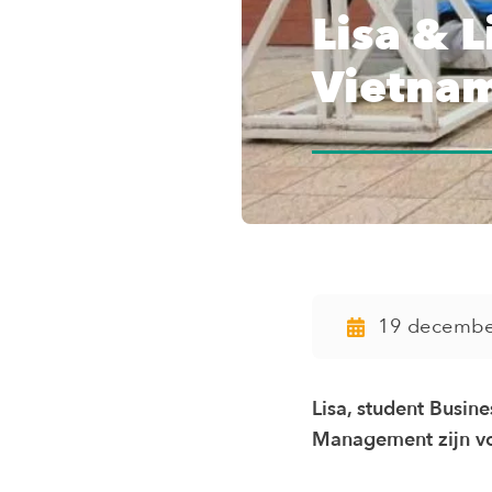
Lisa & L
Vietna
19 decembe
Lisa, student Busin
Management zijn vo