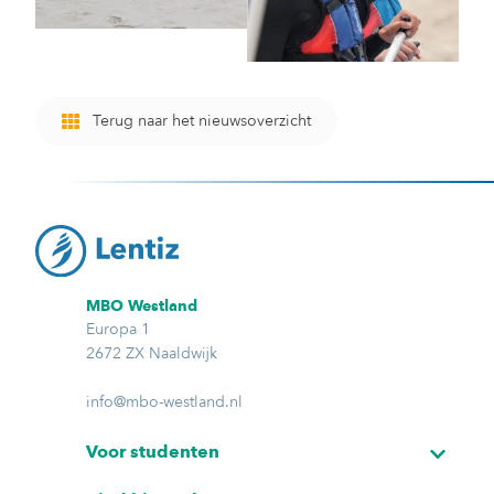
Terug naar het nieuwsoverzicht
MBO Westland
Europa 1
2672 ZX Naaldwijk
info@mbo-westland.nl
Voor studenten