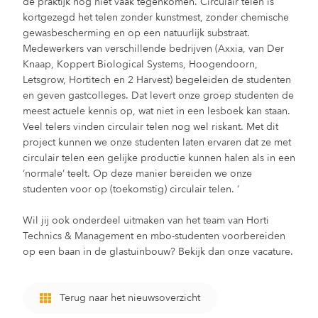
de praktijk nog niet vaak tegenkomen. Circulair telen is
kortgezegd het telen zonder kunstmest, zonder chemische
gewasbescherming en op een natuurlijk substraat.
Medewerkers van verschillende bedrijven (Axxia, van Der
Knaap, Koppert Biological Systems, Hoogendoorn,
Letsgrow, Hortitech en 2 Harvest) begeleiden de studenten
en geven gastcolleges. Dat levert onze groep studenten de
meest actuele kennis op, wat niet in een lesboek kan staan.
Veel telers vinden circulair telen nog wel riskant. Met dit
project kunnen we onze studenten laten ervaren dat ze met
circulair telen een gelijke productie kunnen halen als in een
‘normale’ teelt. Op deze manier bereiden we onze
studenten voor op (toekomstig) circulair telen. ‘
Wil jij ook onderdeel uitmaken van het team van Horti
Technics & Management en mbo-studenten voorbereiden
op een baan in de glastuinbouw? Bekijk dan onze vacature.
Terug naar het nieuwsoverzicht