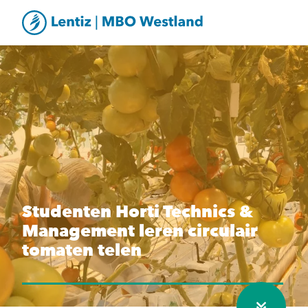
Studenten Horti Technics &
Management leren circulair
tomaten telen