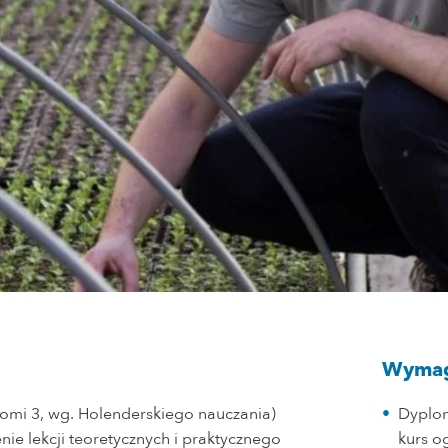
Wymag
omi 3, wg. Holenderskiego nauczania)
Dyplom
ie lekcji teoretycznych i praktycznego
kurs o