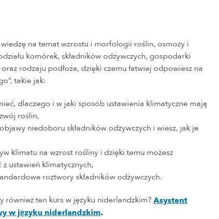
iedzę na temat wzrostu i morfologii roślin, osmozy i
odziału komórek, składników odżywczych, gospodarki
 oraz rodzaju podłoża, dzięki czemu łatwiej odpowiesz na
o”, takie jak:
mieć, dlaczego i w jaki sposób ustawienia klimatyczne mają
zwój roślin,
 objawy niedoboru składników odżywczych i wiesz, jak je
yw klimatu na wzrost rośliny i dzięki temu możesz
 z ustawień klimatycznych,
 standardowe roztwory składników odżywczych.
my również ten kurs w języku niderlandzkim?
Asystent
awy w języku niderlandzkim
.