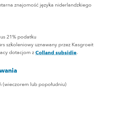
tarna znajomość języka niderlandzkiego
lus 21% podatku
kurs szkoleniowy uznawany przez Kasgroeit
acy dotacjom z
.
Colland subsidie
rwania
ń (wieczorem lub popołudniu)