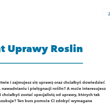
t Uprawy Roslin
twie i zajmujesz się uprawą oraz chciałbyś dowiedzieć
e, nawadnianiu i pielęgnacji roślin? A może interesujesz
i chciałbyś zostać specjalistą od uprawy, których tak
zukuje? Ten kurs pomoże Ci zdobyć wymagane