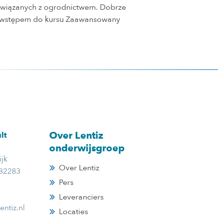
 związanych z ogrodnictwem. Dobrze
st wstępem do kursu Zaawansowany
Over Lentiz
lt
onderwijsgroep
jk
Over Lentiz
382283
Pers
Leveranciers
entiz.nl
Locaties