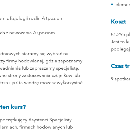
elemen
m z fizjologii roślin A (poziom
Koszt
ych z nawożenia A (poziom
€1.295 p
Jest to 
podlegaj
dniowych staramy się wybrać na
 czy firmy hodowlanej, gdzie zapoznamy
Czas t
wadniania lub zapraszamy specjalistę,
ywne strony zastosowania czujników lub
9 spotka
trza i jak tą wiedzę możesz wykorzystać
 ten kurs?
początkujący Asystenci Specjalisty
larniach, firmach hodowlanych lub