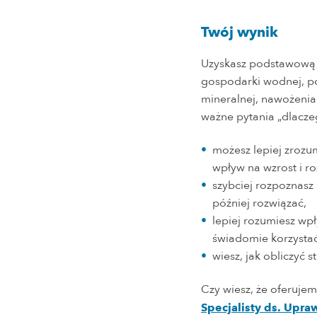
Twój wynik
Uzyskasz podstawową w
gospodarki wodnej, p
mineralnej, nawożenia
ważne pytania „dlaczeg
możesz lepiej zrozu
wpływ na wzrost i ro
szybciej rozpoznasz
później rozwiązać,
lepiej rozumiesz wpł
świadomie korzystać
wiesz, jak obliczyć
Czy wiesz, że oferuje
Specjalisty ds. Upr