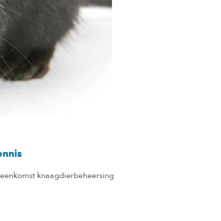
nnis
jeenkomst knaagdierbeheersing