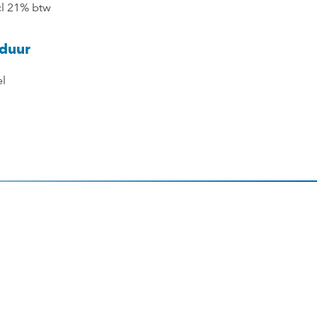
cl 21% btw
duur
l