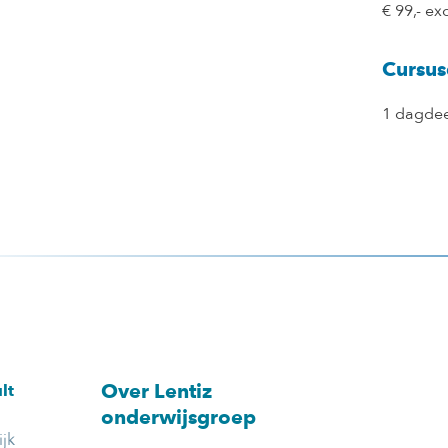
€ 99,- ex
Cursus
1 dagdee
Over Lentiz
lt
onderwijsgroep
jk