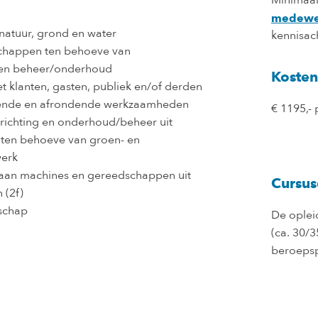
Minimaal
medewe
natuur, grond en water
kennisac
chappen ten behoeve van
g en beheer/onderhoud
Kosten
klanten, gasten, publiek en/of derden
dende en afrondende werkzaamheden
€ 1195,- 
richting en onderhoud/beheer uit
 ten behoeve van groen- en
werk
aan machines en gereedschappen uit
Cursus
 (2f)
schap
De opleid
(ca. 30/
beroepsp