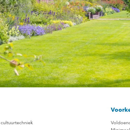
Voorke
cultuurtechniek
Voldoend