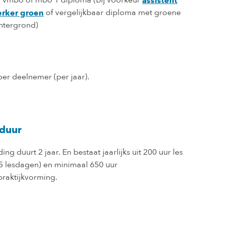
 vmbo of mbo 1 diploma (bij voorkeur
assistent
of vergelijkbaar diploma met groene
rker groen
htergrond)
per deelnemer (per jaar).
duur
ing duurt 2 jaar. En bestaat jaarlijks uit 200 uur les
35 lesdagen) en minimaal 650 uur
raktijkvorming.