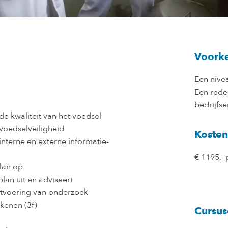
Voorke
Een nivea
Een redel
bedrijfse
de kwaliteit van het voedsel
voedselveiligheid
Kosten
interne en externe informatie-
€ 1195,- 
lan op
lan uit en adviseert
uitvoering van onderzoek
kenen (3f)
Cursus