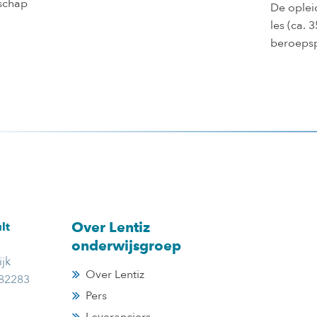
schap
De opleid
les (ca. 
beroepsp
Over Lentiz
lt
onderwijsgroep
jk
Over Lentiz
382283
Pers