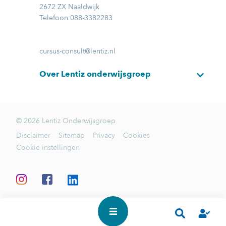
2672 ZX Naaldwijk
Telefoon 088-3382283
cursus-consult@lentiz.nl
Over Lentiz onderwijsgroep
© 2026 Lentiz Onderwijsgroep
Disclaimer
Sitemap
Privacy
Cookies
Cookie instellingen
In