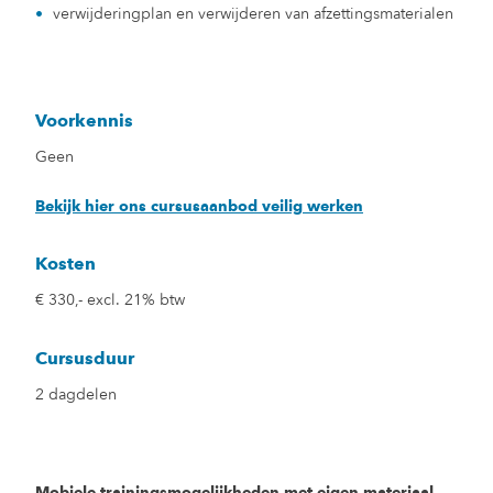
verwijderingplan en verwijderen van afzettingsmaterialen
Voorkennis
Geen
Bekijk hier ons cursusaanbod veilig werken
Kosten
€ 330,- excl. 21% btw
Cursusduur
2 dagdelen
Mobiele trainingsmogelijkheden met eigen materiaal