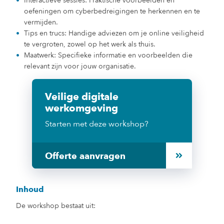
Interactieve sessies: Praktische voorbeelden en
oefeningen om cyberbedreigingen te herkennen en te
vermijden.
Tips en trucs: Handige adviezen om je online veiligheid
te vergroten, zowel op het werk als thuis.
Maatwerk: Specifieke informatie en voorbeelden die
relevant zijn voor jouw organisatie.
Veilige digitale
werkomgeving
Starten met deze workshop?
Offerte aanvragen
Inhoud
De workshop bestaat uit: