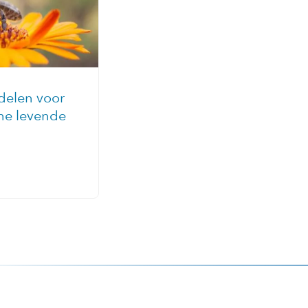
rdelen voor
he levende