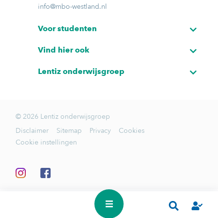
info@mbo-westland.nl
Voor studenten
Vind hier ook
Lentiz onderwijsgroep
© 2026 Lentiz onderwijsgroep
Disclaimer
Sitemap
Privacy
Cookies
Cookie instellingen
In