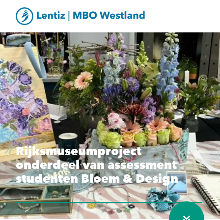
Rijksmuseumproject
onderdeel van assessment
studenten Bloem & Design