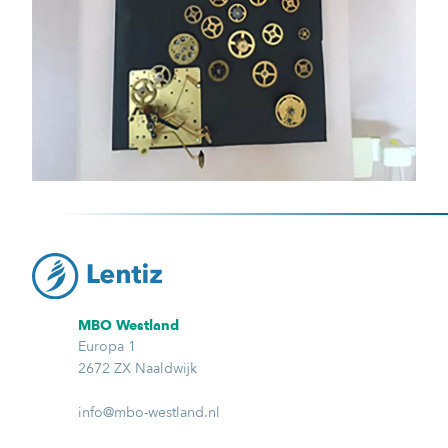
MBO Westland
Europa 1
2672 ZX Naaldwijk
info@mbo-westland.nl