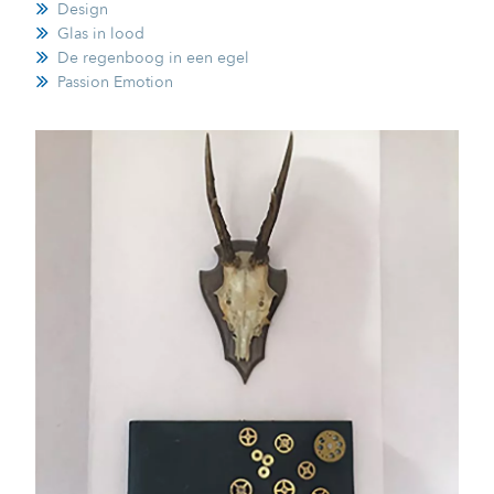
Design
Glas in lood
De regenboog in een egel
Passion Emotion