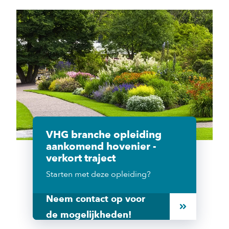
VHG branche opleiding
aankomend hovenier -
verkort traject
Starten met deze opleiding?
Neem contact op voor
de mogelijkheden!