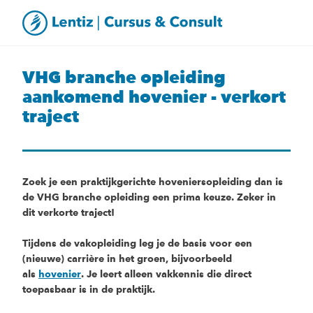
VHG branche opleiding
aankomend hovenier - verkort
traject
Zoek je een praktijkgerichte hoveniersopleiding dan is
de VHG branche opleiding een prima keuze. Zeker in
dit verkorte traject!
Tijdens de vakopleiding leg je de basis voor een
(nieuwe) carrière in het groen, bijvoorbeeld
als
hovenier
. Je leert alleen vakkennis die direct
toepasbaar is in de praktijk.