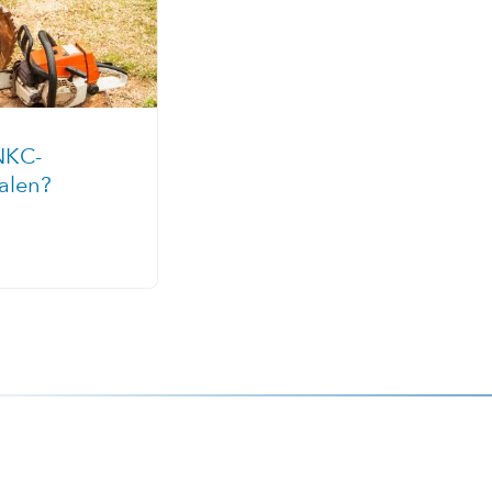
NKC-
halen?