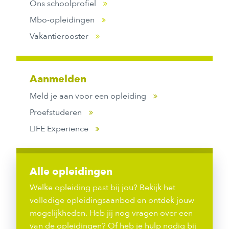
Ons schoolprofiel
Mbo-opleidingen
Vakantierooster
Aanmelden
Meld je aan voor een opleiding
Proefstuderen
LIFE Experience
Alle opleidingen
Welke opleiding past bij jou? Bekijk het
volledige opleidingsaanbod en ontdek jouw
mogelijkheden. Heb jij nog vragen over een
van de opleidingen? Of heb je hulp nodig bij