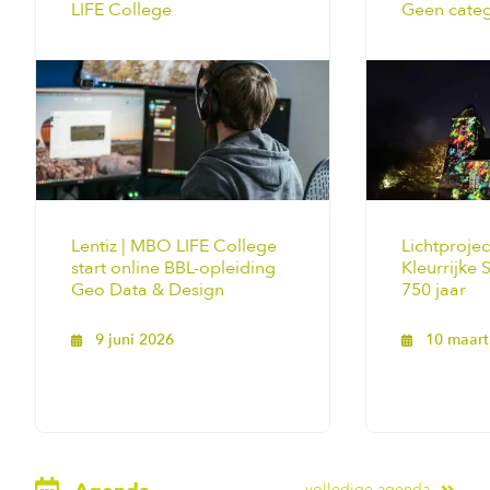
LIFE College
Geen categ
Lentiz | MBO LIFE College
Lichtprojec
start online BBL-opleiding
Kleurrijke
Geo Data & Design
750 jaar
9 juni 2026
10 maart
volledige agenda