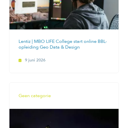
Lentiz | MBO LIFE College start online BBL-
opleiding Geo Data & Design
9 juni 2026
Geen categorie