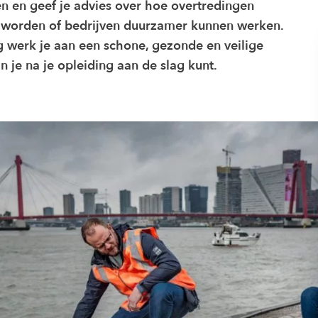
n en geef je advies over hoe overtredingen
worden of bedrijven duurzamer kunnen werken.
g werk je aan een schone, gezonde en veilige
 je na je opleiding aan de slag kunt.