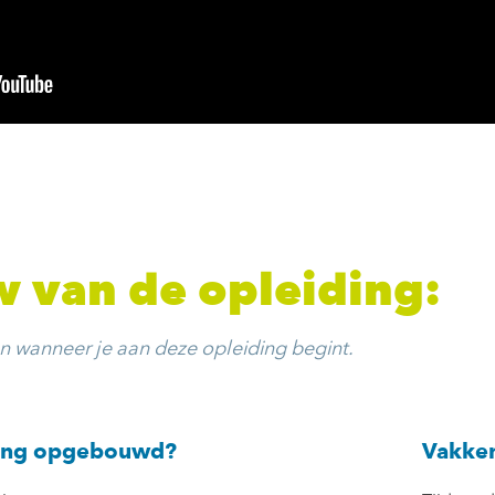
 van de opleiding:
en wanneer je aan deze opleiding begint.
ding opgebouwd?
Vakken