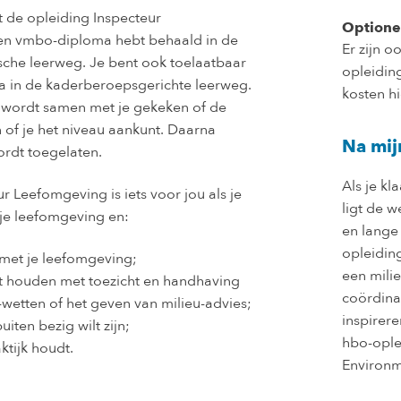
t de opleiding Inspecteur
Optione
een vmbo-diploma hebt behaald in de
Er zijn o
che leerweg. Je bent ook toelaatbaar
opleiding
 in de kaderberoepsgerichte leerweg.
kosten hi
 wordt samen met je gekeken of de
n of je het niveau aankunt. Daarna
Na mij
ordt toegelaten.
Als je k
r Leefomgeving is iets voor jou als je
ligt de w
je leefomgeving en:
en lange 
opleidin
 met je leefomgeving;
een mili
ilt houden met toezicht en handhaving
coördina
-wetten of het geven van milieu-advies;
inspirere
uiten bezig wilt zijn;
hbo-ople
ktijk houdt.
Environ