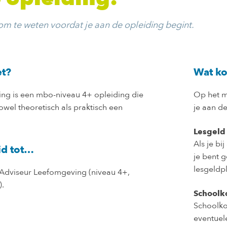
om te weten voordat je aan de opleiding begint.
et?
Wat ko
ng is een mbo-niveau 4+ opleiding die
Op het m
 zowel theoretisch als praktisch een
je aan de
Lesgeld
Als je bi
id tot…
je bent 
lesgeldpl
 Adviseur Leefomgeving (niveau 4+,
).
Schoolk
Schoolko
eventuele