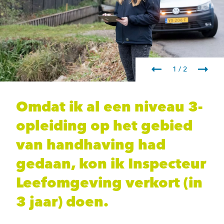
1 / 2
Omdat ik al een niveau 3-
opleiding op het gebied
van handhaving had
gedaan, kon ik Inspecteur
Leefomgeving verkort (in
3 jaar) doen.