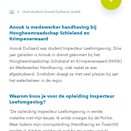
Oud-student Anouk Dullaard vertelt
Home
Anouk is medewerker handhaving bij
Hoogheemraadschap Schieland en
Krimpenerwaard
Anouk Dullaard was student Inspecteur Leefomgeving. Drie
jaar geleden is Anouk in dienst gekomen bij het
Hoogheemraadschap Schieland en Krimpenerwaard (HHSK)
als Medewerker Handhaving, vlak nadat ze was
afgestudeerd. Sindsdien draagt ze met veel plezier bij aan
het waterbeheer in de regio.
Waarom koos je voor de opleiding Inspecteur
Leefomgeving?
“De opleiding Inspecteur Leefomgeving in eerste
instantie niet mijn keuze. Ik wilde vroeger bij de Politie.
Maar tijdens mijn vooropleiding (Handhaving en Toezicht)
merkte ik dat het politievak niet bij mij paste: veel te