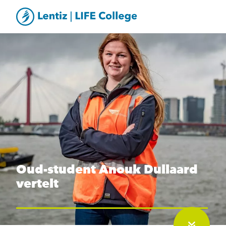
Oud-student Anouk Dullaard
vertelt