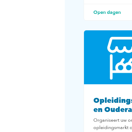
Open dagen
Opleiding
en Oudera
Organiseert uw or
opleidingsmarkt o