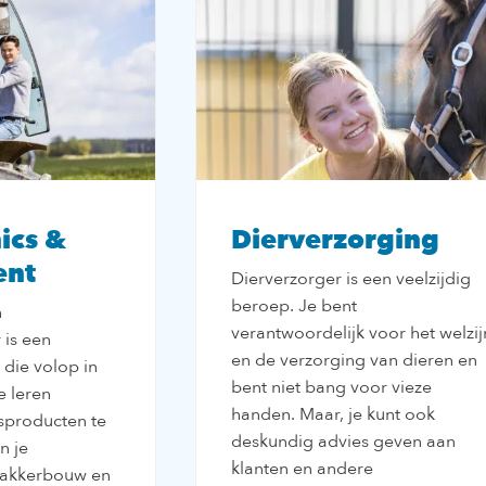
ics &
Dierverzorging
ent
Dierverzorger is een veelzijdig
beroep. Je bent
n
verantwoordelijk voor het welzij
 is een
en de verzorging van dieren en
 die volop in
bent niet bang voor vieze
e leren
handen. Maar, je kunt ook
producten te
deskundig advies geven aan
n je
klanten en andere
n akkerbouw en