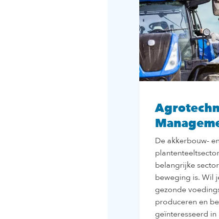
Agrotechn
Managem
De akkerbouw- e
plantenteeltsector
belangrijke sector
beweging is. Wil j
gezonde voedings
produceren en be
geïnteresseerd i