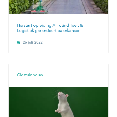
Herstart opleiding Allround Teelt &
Logistiek garandeert baankansen
26 juli 2022
Glastuinbouw