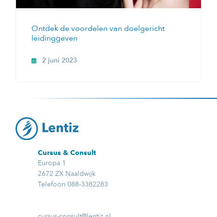
Ontdek de voordelen van doelgericht
leidinggeven
2 juni 2023
Cursus & Consult
Europa 1
2672 ZX Naaldwijk
Telefoon 088-3382283
cursus-consult@lentiz.nl