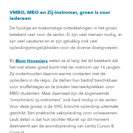
VMBO, MBO en Zij-instromer, groen is voor
iedereen
De huidige en toekomstige ontwikkelingen in het groen
betekent veel voor de sector. Er zijn veel mensen nodig, er
zijn veel vacatures en er zijn gelukkig ook veel
opleidingsmogelijkheden voor de diverse doelgroepen.
Bij
weten ze al lang dat dit betekent dat
Blom Hoveniers
het niet alleen goed komt met de instroom van 16 jarigen.
Ze onderhouden daarom warme contacten met de
opleiders in de regio. Ze stellen hun bedrijf beschikbaar
voor snuffelstages en ze bieden leer/werkplekken voor
MBO studenten. Maar daarnaast zijn de zogenaamde
“omscholers/ zij-instromers” ook hard nodig in de sector.
Voor deze groep is de VHG branche opleiding uitermate
geschikt. Een praktische vakopleiding voor volwassenen.
Leuk detail is dat hun dochter Muriël op dit moment
deelneemt aan de avondopleiding van Lentiz Cursus &
Consult.