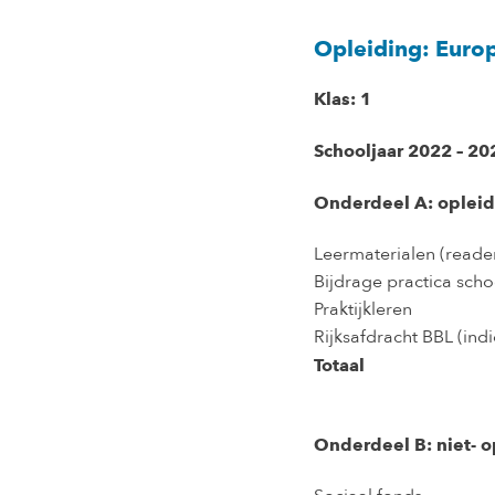
Opleiding: Euro
Klas: 1
Schooljaar 2022 – 20
Onderdeel A: opleid
Leermaterialen (reader
Bijdrage practica scho
Praktijkleren
Rijksafdracht BBL (ind
Totaal
Onderdeel B: niet- o