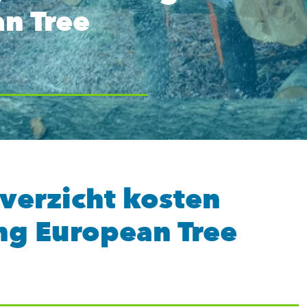
n Tree
overzicht kosten
ng European Tree