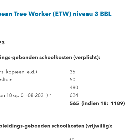
pean Tree Worker (ETW) niveau 3 BBL
23
ings-gebonden schoolkosten (verplicht):
s, kopieën, e.d.)
35
oltuin
50
480
ien 18 op 01-08-2021) *
624
565 (indien 18: 1189)
pleidings-gebonden schoolkosten (vrijwillig):