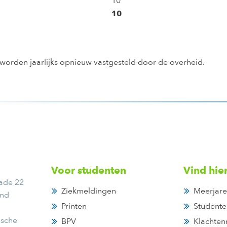
10
10
 worden jaarlijks opnieuw vastgesteld door de overheid.
Voor studenten
Vind hie
ade 22
Ziekmeldingen
Meerjare
and
Printen
Studente
ische
BPV
Klachten