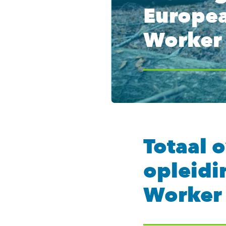
Europea
Worker
Totaal 
opleidi
Worker