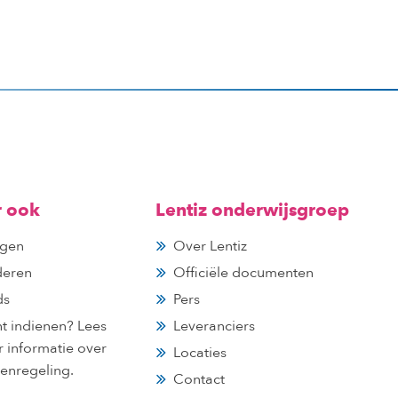
r ook
Lentiz onderwijsgroep
gen
Over Lentiz
deren
Officiële documenten
ds
Pers
ht indienen? Lees
Leveranciers
r informatie over
Locaties
tenregeling.
Contact