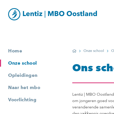
Home
Onze school
O
Home
Onze school
Ons sch
Opleidingen
Naar het mbo
Lentiz | MBO Oostland 
Voorlichting
om jongeren goed voor
veranderende samenlevi
dan vakkennis overdra