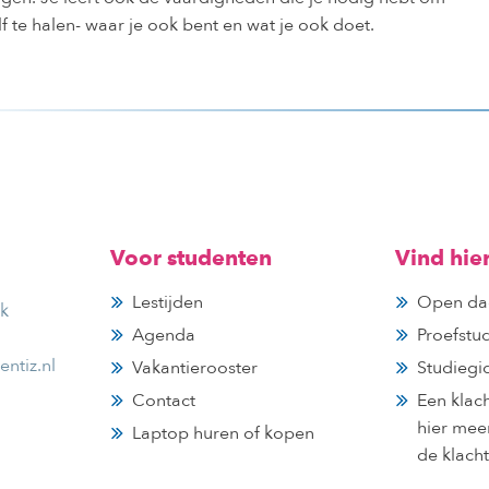
zelf te halen- waar je ook bent en wat je ook doet.
Voor studenten
Vind hie
Lestijden
Open da
jk
Agenda
Proefstu
ntiz.nl
Vakantierooster
Studiegi
Contact
Een klac
hier mee
Laptop huren of kopen
de klach