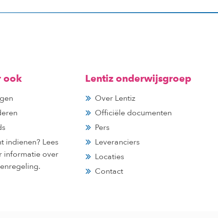
r ook
Lentiz onderwijsgroep
gen
Over Lentiz
deren
Officiële documenten
ds
Pers
ht indienen? Lees
Leveranciers
r informatie over
Locaties
tenregeling.
Contact