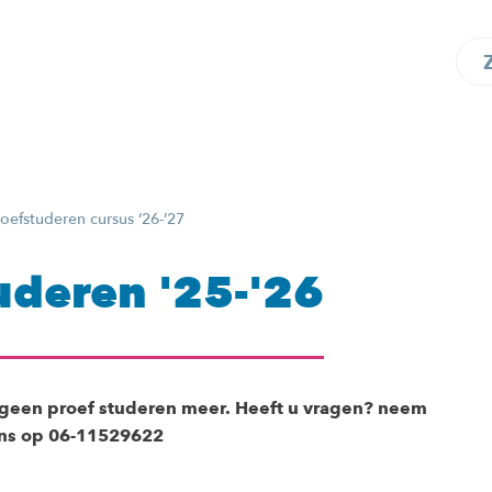
roefstuderen cursus ’26-’27
uderen '25-'26
 geen proef studeren meer. Heeft u vragen? neem
ons op 06-11529622