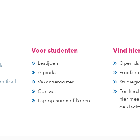
Voor studenten
Vind hie
Lestijden
Open da
jk
Agenda
Proefstu
ntiz.nl
Vakantierooster
Studiegi
Contact
Een klac
hier mee
Laptop huren of kopen
de klach