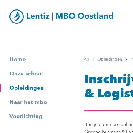
Home
Opleidingen
I
Home
Onze school
Inschri
Opleidingen
& Logis
Naar het mbo
Voorlichting
Ben je commercieel en
Groene business & Logi