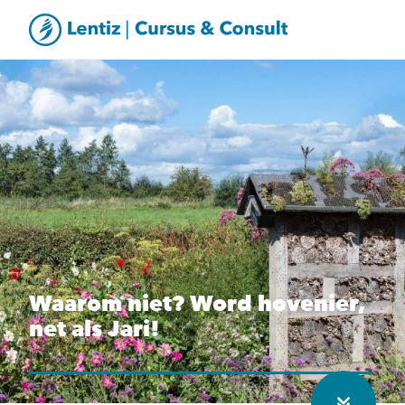
Waarom niet? Word hovenier,
net als Jari!