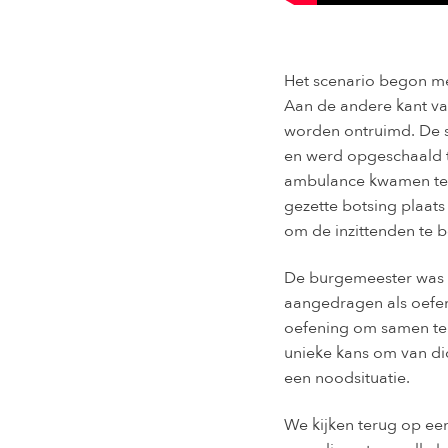
Het scenario begon met
Aan de andere kant va
worden ontruimd. De si
en werd opgeschaald 
ambulance kwamen ter 
gezette botsing plaat
om de inzittenden te b
De burgemeester was b
aangedragen als oefen
oefening om samen te 
unieke kans om van dic
een noodsituatie.
We kijken terug op ee