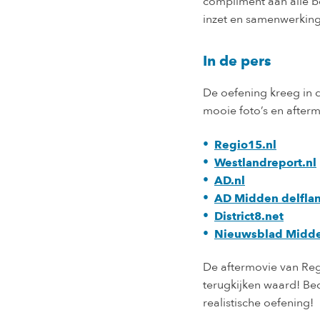
compliment aan alle be
inzet en samenwerking
In de pers
De oefening kreeg in d
mooie foto’s en afterm
Regio15.nl
Westlandreport.nl
AD.nl
AD Midden delfla
District8.net
Nieuwsblad Midde
De aftermovie van Reg
terugkijken waard! Be
realistische oefening!