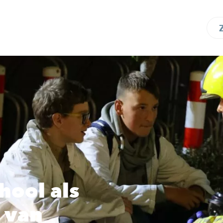
hool als
 van