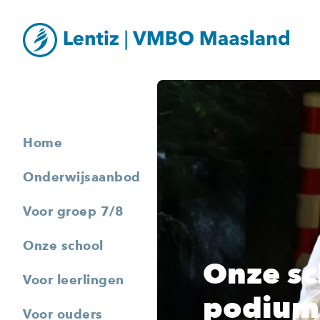
Home
Onderwijsaanbod
Voor groep 7/8
Onze school
Onze sc
Voor leerlingen
podium
Voor ouders