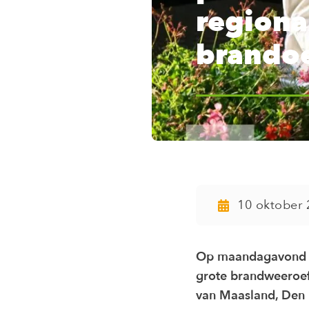
regiona
brando
10 oktober 
Op maandagavond 6
grote brandweeroe
van Maasland, Den 