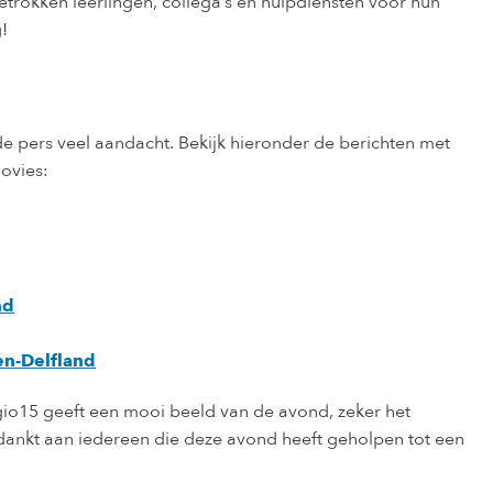
trokken leerlingen, collega’s en hulpdiensten voor hun
!
e pers veel aandacht. Bekijk hieronder de berichten met
ovies:
nd
n-Delfland
io15 geeft een mooi beeld van de avond, zeker het
dankt aan iedereen die deze avond heeft geholpen tot een