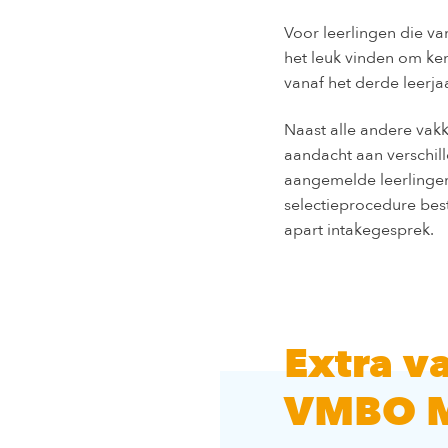
Voor leerlingen die v
het leuk vinden om ken
vanaf het derde leerja
Naast alle andere vak
aandacht aan verschill
aangemelde leerlinge
selectieprocedure best
apart intakegesprek.
Extra va
VMBO M