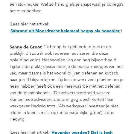
een stuk leuker. Wel zo handig als je snapt waar je collega’s
het over hebben.
(Lees hier het artikel:
‘
‘)
Sybrand uit Moordrecht helemaal happy als hovenier
, “Ik breng het geleerde direct in de
Sanne de Groot
praktijk, dit zou ik ook iedereen adviseren die deze
opleiding volgt. Het snoeien van een heg bijvoorbeeld.
Tijdens de praktijklessen leer je de eerste kneepjes van het
vak, maar daarna is het vooral blijven oefenen en kritisch
naar jezelf blijven kijken. Tijdens je werk veel planten om je
heen hebben heeft ook een meerwaarde met het oefenen
van de plantenkennis. “De zelfverzekerdheid waar ze
klanten mee adviseert is enorm gegroeid”, vertelt haar
werkgever Hedwig trots. “Als werkgever investeer je niet
alleen in kennis maar ook in persoonlijke groei”, aldus
Hedwig.
(Lees hier het artikel: ‘
Hovenier worden? Dat is toch