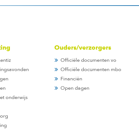
ting
Ouders/verzorgers
entiz
Officiële documenten vo
tingsavonden
Officiële documenten mbo
gen
Financiën
en
Open dagen
et onderwijs
zorg
ing