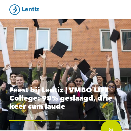
Feest bij Lentiz | VMBO LIFE
College: 98% geslaagd, drie
keer cum laude