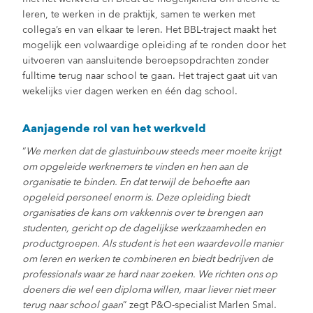
leren, te werken in de praktijk, samen te werken met
collega’s en van elkaar te leren. Het BBL-traject maakt het
mogelijk een volwaardige opleiding af te ronden door het
uitvoeren van aansluitende beroepsopdrachten zonder
fulltime terug naar school te gaan. Het traject gaat uit van
wekelijks vier dagen werken en één dag school.
Aanjagende rol van het werkveld
“
We merken dat de glastuinbouw steeds meer moeite krijgt
om opgeleide werknemers te vinden en hen aan de
organisatie te binden. En dat terwijl de behoefte aan
opgeleid personeel enorm is. Deze opleiding biedt
organisaties de kans om vakkennis over te brengen aan
studenten, gericht op de dagelijkse werkzaamheden en
productgroepen. Als student is het een waardevolle manier
om leren en werken te combineren en biedt bedrijven de
professionals waar ze hard naar zoeken. We richten ons op
doeners die wel een diploma willen, maar liever niet meer
terug naar school gaan
” zegt P&O-specialist Marlen Smal.