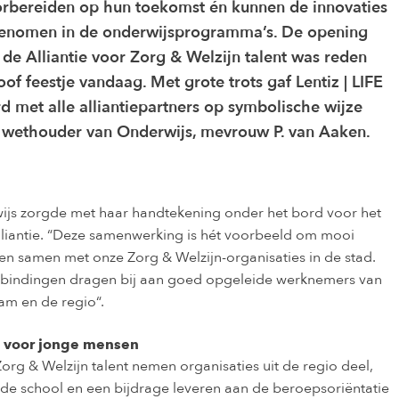
orbereiden op hun toekomst én kunnen de innovaties
genomen in de onderwijsprogramma’s. De opening
 de Alliantie voor Zorg & Welzijn talent was reden
of feestje vandaag. Met grote trots gaf Lentiz | LIFE
d met alle alliantiepartners op symbolische wijze
wethouder van Onderwijs, mevrouw P. van Aaken.
js zorgde met haar handtekening onder het bord voor het
liantie. “Deze samenwerking is hét voorbeeld om mooi
en samen met onze Zorg & Welzijn-organisaties in de stad.
rbindingen dragen bij aan goed opgeleide werknemers van
am en de regio“.
jk voor jonge mensen
Zorg & Welzijn talent nemen organisaties uit de regio deel,
e school en een bijdrage leveren aan de beroepsoriëntatie