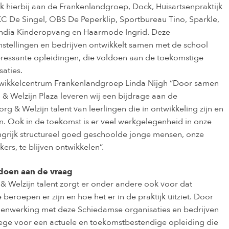
k hierbij aan de Frankenlandgroep, Dock, Huisartsenpraktijk
KC De Singel, OBS De Peperklip, Sportbureau Tino, Sparkle,
landia Kinderopvang en Haarmode Ingrid. Deze
stellingen en bedrijven ontwikkelt samen met de school
teressante opleidingen, die voldoen aan de toekomstige
aties.
wikkelcentrum Frankenlandgroep Linda Nijgh “Door samen
& Welzijn Plaza leveren wij een bijdrage aan de
rg & Welzijn talent van leerlingen die in ontwikkeling zijn en
n. Ook in de toekomst is er veel werkgelegenheid in onze
angrijk structureel goed geschoolde jonge mensen, onze
rs, te blijven ontwikkelen”.
doen aan de vraag
 & Welzijn talent zorgt er onder andere ook voor dat
beroepen er zijn en hoe het er in de praktijk uitziet. Door
enwerking met deze Schiedamse organisaties en bedrijven
llege voor een actuele en toekomstbestendige opleiding die