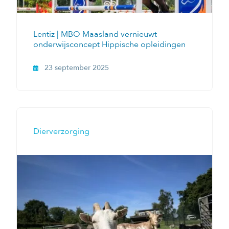
Lentiz | MBO Maasland vernieuwt
onderwijsconcept Hippische opleidingen
23 september 2025
Dierverzorging