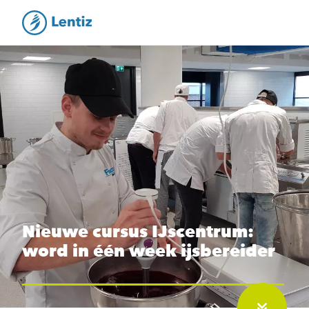
Nieuwe cursus IJscentrum:
word in één week ijsbereider